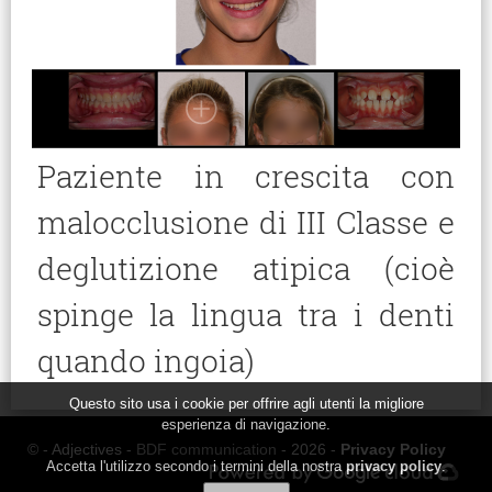
Paziente in crescita con
malocclusione di III Classe e
deglutizione atipica (cioè
spinge la lingua tra i denti
quando ingoia)
Questo sito usa i cookie per offrire agli utenti la migliore
esperienza di navigazione.
© - Adjectives -
BDF communication
- 2026 -
Privacy Policy
Accetta l'utilizzo secondo i termini della nostra
privacy policy
.