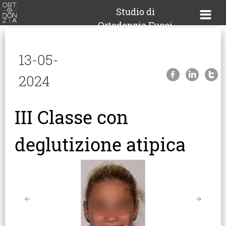
Studio di
Ortodonzia Fucci
Home
13-05-
News
2024
III Classe con
deglutizione atipica